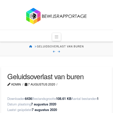
Bewijsrapportag
Navigation
HOME
GELUIDSOVERLAST VAN BUREN
Geluidsoverlast van buren
ADMIN
7 AUGUSTUS 2020
Downloaden
6436
Bestandsgrootte
108.61 KB
Aantal bestanden
1
Datum plaatsing
7 augustus 2020
Laatst geüpdatet
7 augustus 2020