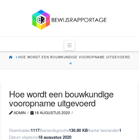
Bewijsrapportag
Navigation
HOME
HOE WORDT EEN BOUWKUNDIGE VOOROPNAME UITGEVOERD
Hoe wordt een bouwkundige
vooropname uitgevoerd
ADMIN
18 AUGUSTUS 2020
Downloaden
1117
Bestandsgrootte
130.80 KB
Aantal bestanden
1
Datum plaatsing
18 augustus 2020